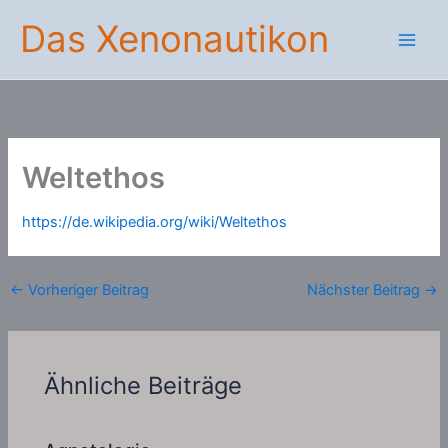
Zum
Das Xenonautikon
Inhalt
springen
Weltethos
https://de.wikipedia.org/wiki/Weltethos
←
Vorheriger Beitrag
Nächster Beitrag
→
Ähnliche Beiträge