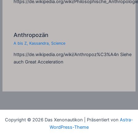
https://de.wikipedia.org/wiki/Philosophische_Anthropologi
Anthropozän
A bis Z
,
Kassandra
,
Science
https://de.wikipedia.org/wiki/Anthropoz%C3%A4n Siehe
auch Great Acceleration
Copyright © 2026 Das Xenonautikon | Präsentiert von
Astra-
WordPress-Theme