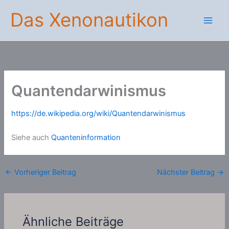
Zum
Das Xenonautikon
Inhalt
springen
Quantendarwinismus
https://de.wikipedia.org/wiki/Quantendarwinismus
Siehe auch
Quanteninformation
←
Vorheriger Beitrag
Nächster Beitrag
→
Ähnliche Beiträge