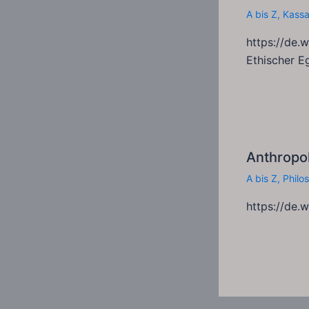
A bis Z
,
Kass
https://de.
Ethischer E
Anthropol
A bis Z
,
Philo
https://de.