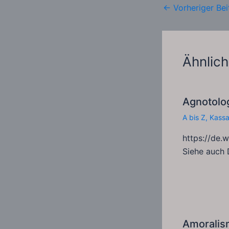
←
Vorheriger Bei
Ähnlich
Agnotolo
A bis Z
,
Kass
https://de.
Siehe auch 
Amoralis