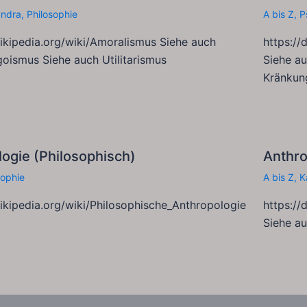
andra
,
Philosophie
A bis Z
,
P
wikipedia.org/wiki/Amoralismus Siehe auch
https://
goismus Siehe auch Utilitarismus
Siehe a
Kränkun
ogie (Philosophisch)
Anthr
sophie
A bis Z
,
K
wikipedia.org/wiki/Philosophische_Anthropologie
https:/
Siehe au