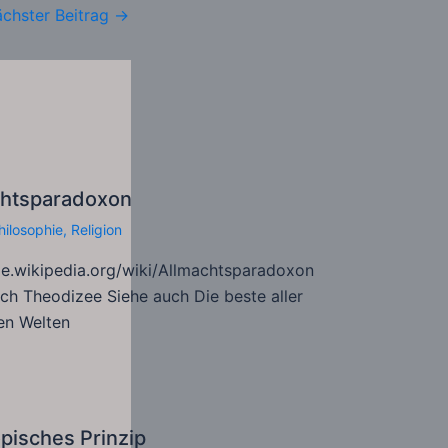
chster Beitrag
→
chtsparadoxon
hilosophie
,
Religion
de.wikipedia.org/wiki/Allmachtsparadoxon
ch Theodizee Siehe auch Die beste aller
en Welten
pisches Prinzip