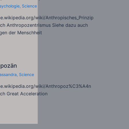
sychologie
,
Science
de.wikipedia.org/wiki/Anthropisches_Prinzip
uch Anthropozentrismus Siehe dazu auch
gen der Menschheit
opozän
assandra
,
Science
/de.wikipedia.org/wiki/Anthropoz%C3%A4n
ch Great Acceleration