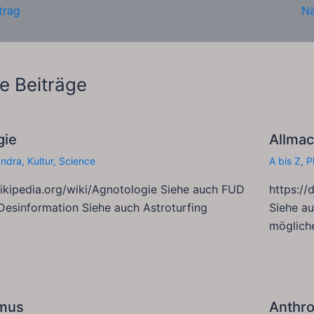
trag
Nä
e Beiträge
gie
Allma
andra
,
Kultur
,
Science
A bis Z
,
P
wikipedia.org/wiki/Agnotologie Siehe auch FUD
https://
Desinformation Siehe auch Astroturfing
Siehe au
möglich
mus
Anthro