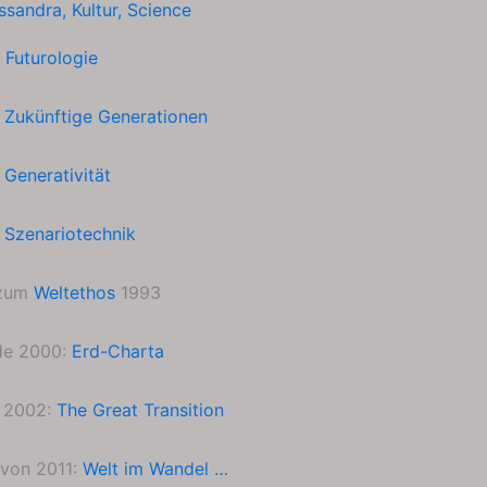
ssandra
,
Kultur
,
Science
u
Futurologie
h
Zukünftige Generationen
h
Generativität
h
Szenariotechnik
 zum
Weltethos
1993
de 2000:
Erd-Charta
n 2002:
The Great Transition
 von 2011:
Welt im Wandel …