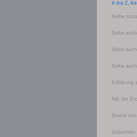
A bis Z
,
Ka
Siehe daz
Siehe auc
Siehe auc
Siehe auc
Erklärung
Rat der Er
Studie vo
Gutachten