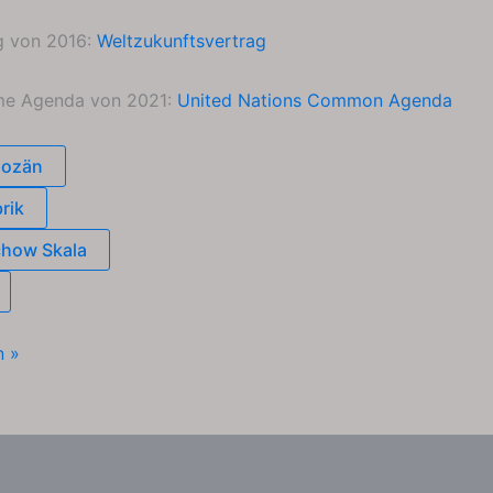
g von 2016:
Weltzukunftsvertrag
e Agenda von 2021:
United Nations Common Agenda
pozän
rik
how Skala
rschung
n »