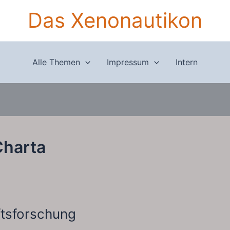
Das Xenonautikon
Alle Themen
Impressum
Intern
Charta
tsforschung